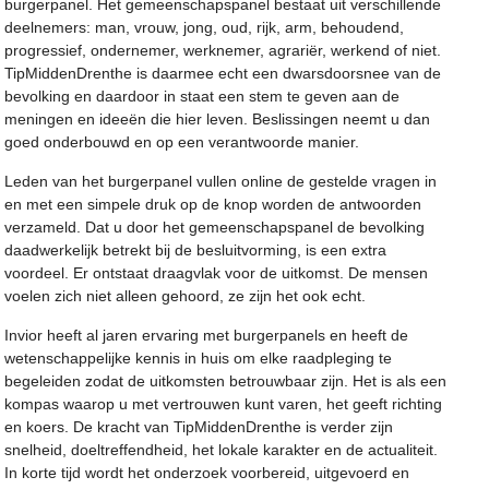
burgerpanel. Het gemeenschapspanel bestaat uit verschillende
deelnemers: man, vrouw, jong, oud, rijk, arm, behoudend,
progressief, ondernemer, werknemer, agrariër, werkend of niet.
TipMiddenDrenthe is daarmee echt een dwarsdoorsnee van de
bevolking en daardoor in staat een stem te geven aan de
meningen en ideeën die hier leven. Beslissingen neemt u dan
goed onderbouwd en op een verantwoorde manier.
Leden van het burgerpanel vullen online de gestelde vragen in
en met een simpele druk op de knop worden de antwoorden
verzameld. Dat u door het gemeenschapspanel de bevolking
daadwerkelijk betrekt bij de besluitvorming, is een extra
voordeel. Er ontstaat draagvlak voor de uitkomst. De mensen
voelen zich niet alleen gehoord, ze zijn het ook echt.
Invior heeft al jaren ervaring met burgerpanels en heeft de
wetenschappelijke kennis in huis om elke raadpleging te
begeleiden zodat de uitkomsten betrouwbaar zijn. Het is als een
kompas waarop u met vertrouwen kunt varen, het geeft richting
en koers. De kracht van TipMiddenDrenthe is verder zijn
snelheid, doeltreffendheid, het lokale karakter en de actualiteit.
In korte tijd wordt het onderzoek voorbereid, uitgevoerd en